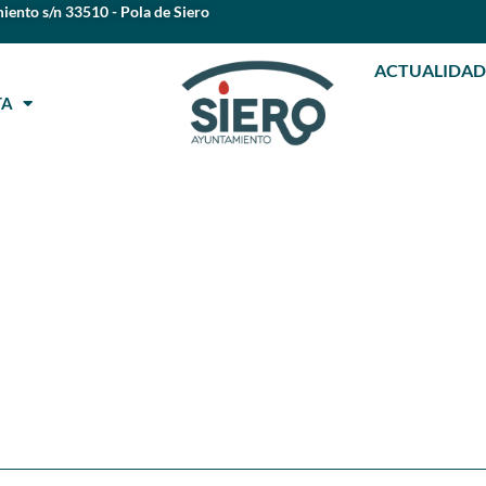
iento s/n 33510 - Pola de Siero
ACTUALIDAD
STA