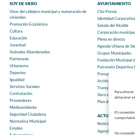
SOY DE SIERO
AYUNTAMIENTO
Visor del callejero municipal y numeración de
Cita Previa
viviendas
Identidad Corporativ
Promoción Económica
Saluda del Alcalde
Cultura
Corporación municipa
Educación
Pleno en directo
Juventud
Agenda Urbana de Si
Animales Abandonados
Grupos Municipales
Patrimonio
Fundación Municipal 
Urbanismo
Patronato Deportivo 
Deportes
Presupuestos municip
Igualdad
Archivo municipal
Servicios Sociales
Transparencia
Para ofrecer 
Contratación
Siero en Cifras
almacenar y/o
Proveedores
Plan de igualdad
Medioambiente
El consentim
Seguridad Ciudadana
ACTUALIDAD
comportamient
Normativa Municipal
Noticias
Empleo
Agenda
No consentir 