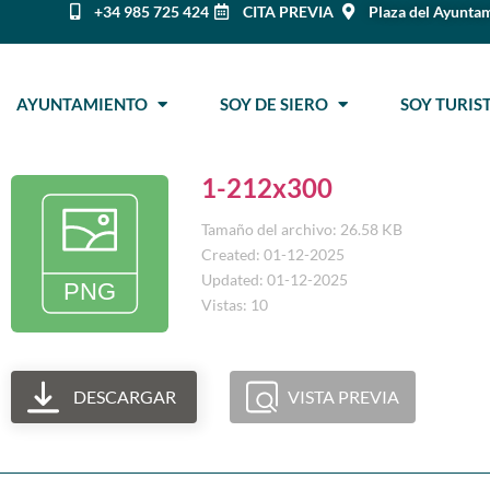
+34 985 725 424
CITA PREVIA
Plaza del Ayuntam
AYUNTAMIENTO
SOY DE SIERO
SOY TURI
1-212x300
Tamaño del archivo: 26.58 KB
Created: 01-12-2025
Updated: 01-12-2025
Vistas: 10
DESCARGAR
VISTA PREVIA