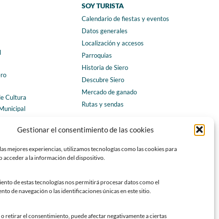
SOY TURISTA
Calendario de fiestas y eventos
a
Datos generales
Localización y accesos
l
Parroquias
Historia de Siero
ero
Descubre Siero
Mercado de ganado
de Cultura
Rutas y sendas
Municipal
ales
CONTACTO
Gestionar el consentimiento de las cookies
Horarios y contacto
las mejores experiencias, utilizamos tecnologías como las cookies para
Teléfonos de interés
 acceder a la información del dispositivo.
Formulario de contacto
Chatbot Siero
iento de estas tecnologías nos permitirá procesar datos como el
o de navegación o las identificaciones únicas en este sitio.
SEDES ELECTRÓNICAS
Sede del Ayuntamiento de Siero
o retirar el consentimiento, puede afectar negativamente a ciertas