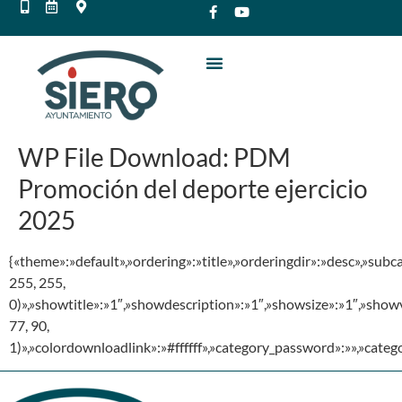
WP File Download:
PDM
Promoción del deporte ejercicio
2025
{«theme»:»default»,»ordering»:»title»,»orderingdir»:»desc»,»su
255, 255,
0)»,»showtitle»:»1″,»showdescription»:»1″,»showsize»:»1″,»sho
77, 90,
1)»,»colordownloadlink»:»#ffffff»,»category_password»:»»,»cate