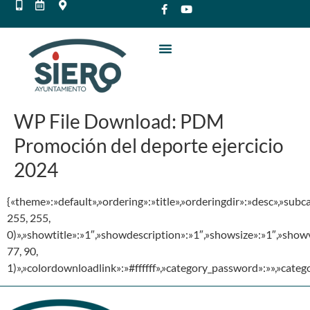
WP File Download:
PDM
Promoción del deporte ejercicio
2024
{«theme»:»default»,»ordering»:»title»,»orderingdir»:»desc»,»su
255, 255,
0)»,»showtitle»:»1″,»showdescription»:»1″,»showsize»:»1″,»sho
77, 90,
1)»,»colordownloadlink»:»#ffffff»,»category_password»:»»,»cate