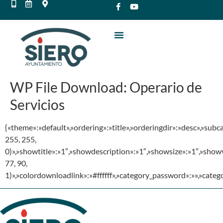
WP File Download:
Operario de
Servicios
{«theme»:»default»,»ordering»:»title»,»orderingdir»:»desc»,»su
255, 255,
0)»,»showtitle»:»1″,»showdescription»:»1″,»showsize»:»1″,»sho
77, 90,
1)»,»colordownloadlink»:»#ffffff»,»category_password»:»»,»cate