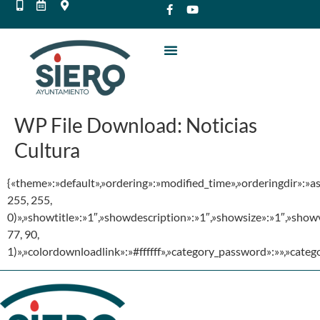
WP File Download:
Noticias
Cultura
{«theme»:»default»,»ordering»:»modified_time»,»orderingdir»:»
255, 255,
0)»,»showtitle»:»1″,»showdescription»:»1″,»showsize»:»1″,»sho
77, 90,
1)»,»colordownloadlink»:»#ffffff»,»category_password»:»»,»cate