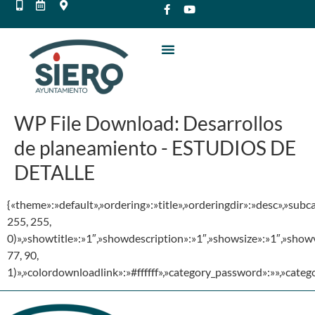
WP File Download:
Desarrollos
de planeamiento - ESTUDIOS DE
DETALLE
{«theme»:»default»,»ordering»:»title»,»orderingdir»:»desc»,»su
255, 255,
0)»,»showtitle»:»1″,»showdescription»:»1″,»showsize»:»1″,»sho
77, 90,
1)»,»colordownloadlink»:»#ffffff»,»category_password»:»»,»cate