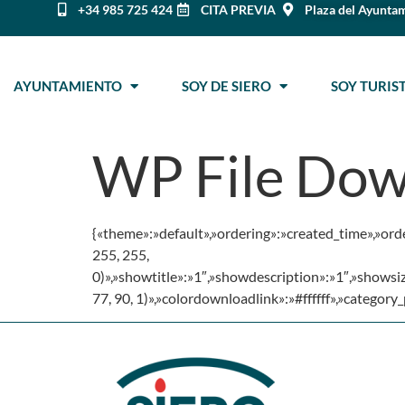
+34 985 725 424
CITA PREVIA
Plaza del Ayuntam
AYUNTAMIENTO
SOY DE SIERO
SOY TURI
WP File Dow
{«theme»:»default»,»ordering»:»created_time»,»ord
255, 255,
0)»,»showtitle»:»1″,»showdescription»:»1″,»shows
77, 90, 1)»,»colordownloadlink»:»#ffffff»,»categor