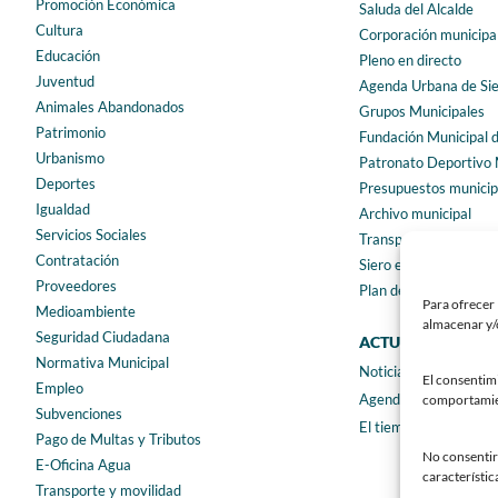
Promoción Económica
Saluda del Alcalde
Cultura
Corporación municipa
Educación
Pleno en directo
Juventud
Agenda Urbana de Si
Animales Abandonados
Grupos Municipales
Patrimonio
Fundación Municipal 
Urbanismo
Patronato Deportivo 
Deportes
Presupuestos municip
Igualdad
Archivo municipal
Servicios Sociales
Transparencia
Contratación
Siero en Cifras
Proveedores
Plan de igualdad
Para ofrecer 
Medioambiente
almacenar y/o
Seguridad Ciudadana
ACTUALIDAD
Normativa Municipal
Noticias
El consentim
Empleo
Agenda
comportamient
Subvenciones
El tiempo
Pago de Multas y Tributos
No consentir 
E-Oficina Agua
característic
Transporte y movilidad