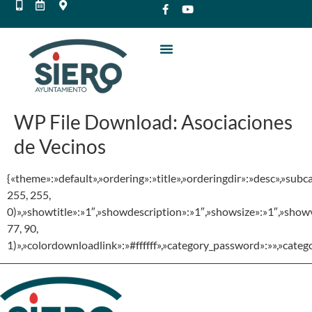
WP File Download:
Asociaciones
de Vecinos
{«theme»:»default»,»ordering»:»title»,»orderingdir»:»desc»,»su
255, 255,
0)»,»showtitle»:»1″,»showdescription»:»1″,»showsize»:»1″,»sho
77, 90,
1)»,»colordownloadlink»:»#ffffff»,»category_password»:»»,»cate