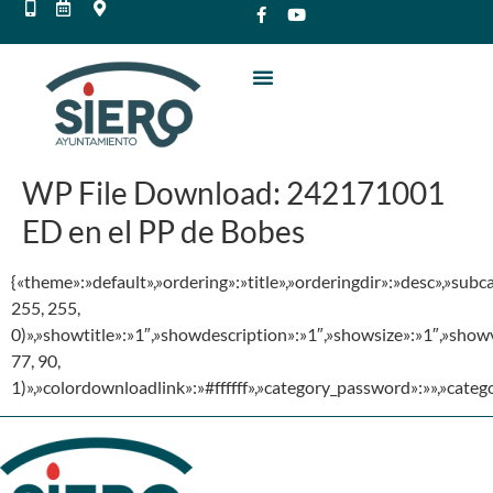
WP File Download:
242171001
ED en el PP de Bobes
{«theme»:»default»,»ordering»:»title»,»orderingdir»:»desc»,»su
255, 255,
0)»,»showtitle»:»1″,»showdescription»:»1″,»showsize»:»1″,»sho
77, 90,
1)»,»colordownloadlink»:»#ffffff»,»category_password»:»»,»cate