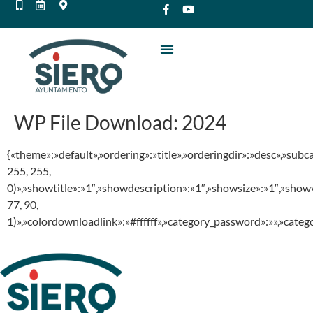
WP File Download:
2024
{«theme»:»default»,»ordering»:»title»,»orderingdir»:»desc»,»su
255, 255,
0)»,»showtitle»:»1″,»showdescription»:»1″,»showsize»:»1″,»sho
77, 90,
1)»,»colordownloadlink»:»#ffffff»,»category_password»:»»,»cate