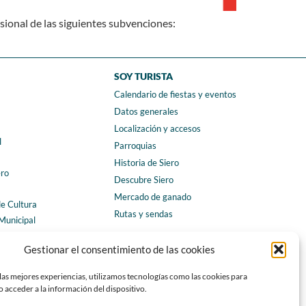
sional de las siguientes subvenciones:
SOY TURISTA
Calendario de fiestas y eventos
a
Datos generales
Localización y accesos
l
Parroquias
Historia de Siero
ero
Descubre Siero
Mercado de ganado
de Cultura
Rutas y sendas
Municipal
ales
CONTACTO
Gestionar el consentimiento de las cookies
Horarios y contacto
las mejores experiencias, utilizamos tecnologías como las cookies para
Teléfonos de interés
 acceder a la información del dispositivo.
Formulario de contacto