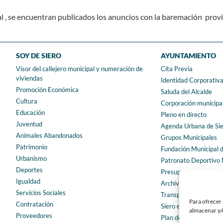
 , se encuentran publicados los anuncios con la baremación provi
SOY DE SIERO
AYUNTAMIENTO
Visor del callejero municipal y numeración de
Cita Previa
viviendas
Identidad Corporativ
Promoción Económica
Saluda del Alcalde
Cultura
Corporación municipa
Educación
Pleno en directo
Juventud
Agenda Urbana de Si
Animales Abandonados
Grupos Municipales
Patrimonio
Fundación Municipal 
Urbanismo
Patronato Deportivo 
Deportes
Presupuestos municip
Igualdad
Archivo municipal
Servicios Sociales
Transparencia
Para ofrecer 
Contratación
Siero en Cifras
almacenar y/o
Proveedores
Plan de igualdad