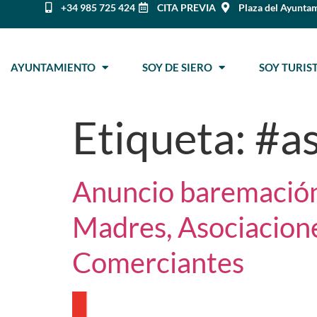
+34 985 725 424
CITA PREVIA
Plaza del Ayuntam
AYUNTAMIENTO
SOY DE SIERO
SOY TURI
Etiqueta:
#a
Anuncio baremación
Madres, Asociacione
Comerciantes