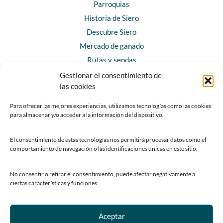
Parroquias
Historia de Siero
Descubre Siero
Mercado de ganado
Rutas y sendas
Gestionar el consentimiento de
las cookies
CONTACTO
Horarios y contacto
Para ofrecer las mejores experiencias, utilizamos tecnologías como las cookies
para almacenar y/o acceder a la información del dispositivo.
Teléfonos de interés
Formulario de contacto
El consentimiento de estas tecnologías nos permitirá procesar datos como el
Chatbot Siero
comportamiento de navegación o las identificaciones únicas en este sitio.
SEDES ELECTRÓNICAS
No consentir o retirar el consentimiento, puede afectar negativamente a
ciertas características y funciones.
Sede del Ayuntamiento de Siero
Sede de la Fundación Municipal de Cultura
Sede del Patronato Deportivo Municipal
Aceptar