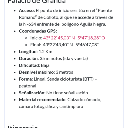
Palacio de Granda
Acceso:
El punto de inicio se sitúa en el “Puente
Romano” de Colloto, al que se accede a través de
la N-634 enfrente del polígono Águila Negra.
Coordenadas GPS:
Inicio:
43º 22’ 45,03’’ N 5º47’18,28’’ O
Final: 43º22’43,40’’ N 5º46’47,08’’
Longitud:
1.2 Km
Duración
: 35 minutos (ida y vuelta)
Dificultad
: Baja
Desnivel máximo
: 3 metros
Forma
: Lineal. Senda cicloturista (BTT) –
peatonal
Señalización:
No tiene señalización
Material recomendado
: Calzado cómodo,
cámara fotográfica y cantimplora