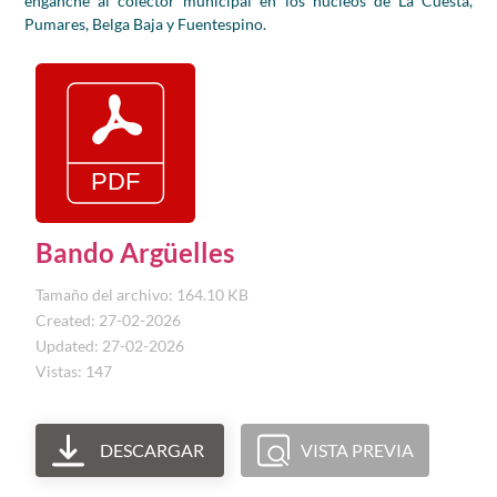
enganche al colector municipal en los núcleos de La Cuesta,
Pumares, Belga Baja y Fuentespino.
Bando Argüelles
Tamaño del archivo: 164.10 KB
Created: 27-02-2026
Updated: 27-02-2026
Vistas: 147
DESCARGAR
VISTA PREVIA