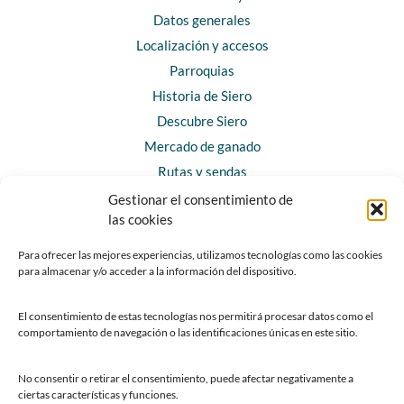
Datos generales
Localización y accesos
Parroquias
Historia de Siero
Descubre Siero
Mercado de ganado
Rutas y sendas
Gestionar el consentimiento de
las cookies
CONTACTO
Horarios y contacto
Para ofrecer las mejores experiencias, utilizamos tecnologías como las cookies
para almacenar y/o acceder a la información del dispositivo.
Teléfonos de interés
Formulario de contacto
El consentimiento de estas tecnologías nos permitirá procesar datos como el
Chatbot Siero
comportamiento de navegación o las identificaciones únicas en este sitio.
SEDES ELECTRÓNICAS
No consentir o retirar el consentimiento, puede afectar negativamente a
ciertas características y funciones.
Sede del Ayuntamiento de Siero