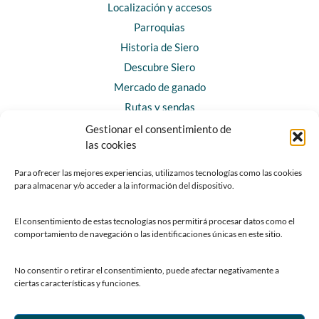
Localización y accesos
Parroquias
Historia de Siero
Descubre Siero
Mercado de ganado
Rutas y sendas
Gestionar el consentimiento de
las cookies
CONTACTO
Horarios y contacto
Para ofrecer las mejores experiencias, utilizamos tecnologías como las cookies
para almacenar y/o acceder a la información del dispositivo.
Teléfonos de interés
Formulario de contacto
El consentimiento de estas tecnologías nos permitirá procesar datos como el
Chatbot Siero
comportamiento de navegación o las identificaciones únicas en este sitio.
SEDES ELECTRÓNICAS
No consentir o retirar el consentimiento, puede afectar negativamente a
ciertas características y funciones.
Sede del Ayuntamiento de Siero
Sede de la Fundación Municipal de Cultura