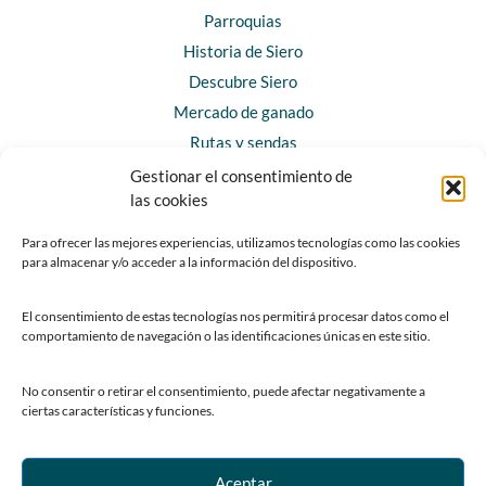
Parroquias
Historia de Siero
Descubre Siero
Mercado de ganado
Rutas y sendas
Gestionar el consentimiento de
las cookies
CONTACTO
Horarios y contacto
Para ofrecer las mejores experiencias, utilizamos tecnologías como las cookies
para almacenar y/o acceder a la información del dispositivo.
Teléfonos de interés
Formulario de contacto
El consentimiento de estas tecnologías nos permitirá procesar datos como el
Chatbot Siero
comportamiento de navegación o las identificaciones únicas en este sitio.
SEDES ELECTRÓNICAS
No consentir o retirar el consentimiento, puede afectar negativamente a
ciertas características y funciones.
Sede del Ayuntamiento de Siero
Sede de la Fundación Municipal de Cultura
Sede del Patronato Deportivo Municipal
Aceptar