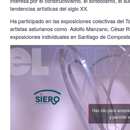
interesa por el constructivismo, el simbolismo, el su
tendencias artísticas del siglo XX.
Ha participado en las exposiciones colectivas del Ta
artistas asturianos como Adolfo Manzano, César Rip
exposiciones individuales en Santiago de Composte
Haz clic para acept
y permitir 