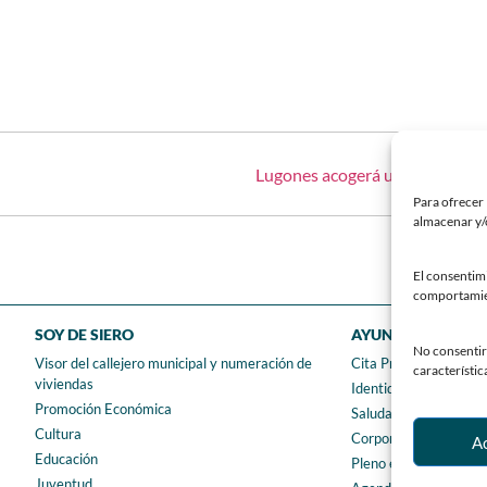
Lugones acogerá una de las pro
Para ofrecer 
almacenar y/o
El consentim
comportamient
SOY DE SIERO
AYUNTAMIENTO
No consentir 
Visor del callejero municipal y numeración de
Cita Previa
característic
viviendas
Identidad Corporativ
Promoción Económica
Saluda del Alcalde
Cultura
Corporación municipa
A
Educación
Pleno en directo
Juventud