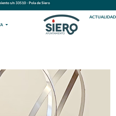
iento s/n 33510 - Pola de Siero
ACTUALIDAD
STA