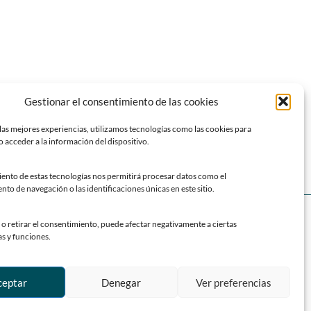
Gestionar el consentimiento de las cookies
yecciones del VIII Ciclo Nacional de Cine y Mujeres Rurales
»
las mejores experiencias, utilizamos tecnologías como las cookies para
 acceder a la información del dispositivo.
iento de estas tecnologías nos permitirá procesar datos como el
o de navegación o las identificaciones únicas en este sitio.
SOY TURISTA
o retirar el consentimiento, puede afectar negativamente a ciertas
Calendario de fiestas y eventos
as y funciones.
a
Datos generales
Localización y accesos
l
ceptar
Denegar
Ver preferencias
Parroquias
Historia de Siero