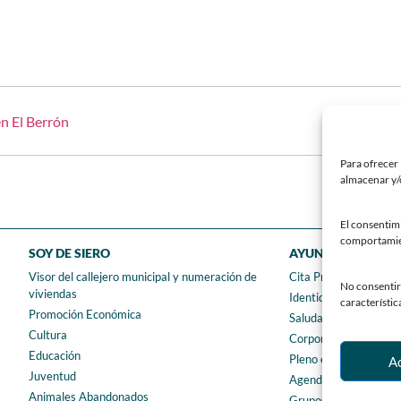
n El Berrón
Para ofrecer 
almacenar y/o
El consentim
comportamient
SOY DE SIERO
AYUNTAMIENTO
Visor del callejero municipal y numeración de
Cita Previa
No consentir 
viviendas
Identidad Corporativ
característic
Promoción Económica
Saluda del Alcalde
Cultura
Corporación municipa
Educación
Pleno en directo
A
Juventud
Agenda Urbana de Si
Animales Abandonados
Grupos Municipales