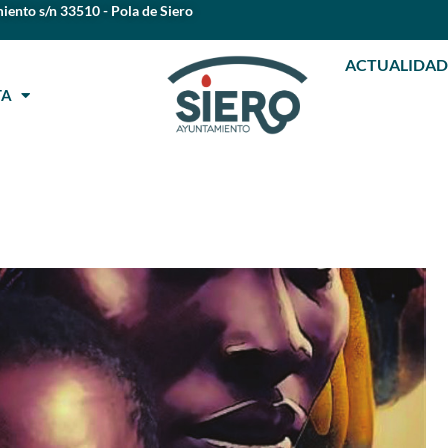
iento s/n 33510 - Pola de Siero
ACTUALIDAD
STA