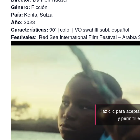
Género:
Ficción
País:
Kenia, Suiza
Año:
2023
Características:
90’ | color | VO swahili subt. español
Festivales
: Red Sea International Film Festival – Arabia
Haz clic para acept
y permitir 