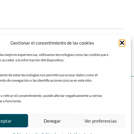
Se proyecta en Lugones «Mon Père, Le Diable»
»
Gestionar el consentimiento de las cookies
las mejores experiencias, utilizamos tecnologías como las cookies para
 acceder a la información del dispositivo.
iento de estas tecnologías nos permitirá procesar datos como el
o de navegación o las identificaciones únicas en este sitio.
SOY TURISTA
Calendario de fiestas y eventos
o retirar el consentimiento, puede afectar negativamente a ciertas
a
Datos generales
as y funciones.
Localización y accesos
l
Parroquias
ceptar
Denegar
Ver preferencias
Historia de Siero
ero
Descubre Siero