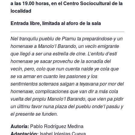
a las 19.00 horas, en el Centro Sociocultural de la
localidad
Entrada libre, limitada al aforo de la sala
Nel tranquilu pueblu de Piarnu ta preparándose-y un
homenaxe a Manolo’l Barando, un vecín emigrante
que llegó a ser una estrella de cine. L’enfotu d’esti
homenaxe ye sacar provechu de la sonadía del
vecín, pero, colo que nun cuenta naide ye cola que
se va armar en cuanto les pasiones y los
sentimientos soterraos salgan a teyavana por mor del
homenaxe, complicaciones que van dir a más cola
vuelta del propiu Manolo’l Barando, que vien pa pidir
un últimu favor nuna plaza del pueblu onde’l pasáu y
el presente se funden.
Autoría:
Pablo Rodríguez Medina
Adaptación:
Isabel Iglesias Cueva