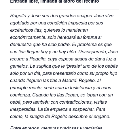
Entrada libre, limitada al aforo del recinto
Rogelio y Jose son dos grandes amigos. Jose vive
agobiado por una condición impuesta por sus
excéntricos tías, quienes lo mantienen
económicamente: solo heredará su fortuna si
demuestra que ha sido padre. El problema es que
sus tías llegan hoy y no hay niño. Desesperado, Jose
recurre a Rogelio, cuya esposa acaba de dar a luz a
gemelos. Le suplica que le “preste” uno de los bebés
solo por un día, para presentarlo como su propio hijo
cuando lleguen las tías a Madrid. Rogelio, al
principio reacio, cede ante la insistencia y el caos
comienza. Cuando las tías llegan, se topan con un
bebé, pero también con contradicciones, visitas
inesperadas. La tía empieza a sospechar. Para
colmo, la suegra de Rogelio descubre el engaño.
Entre enredos, mentiras piadosas y verdades