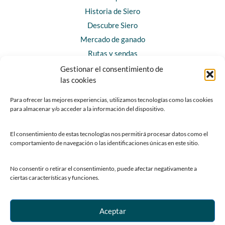
Historia de Siero
Descubre Siero
Mercado de ganado
Rutas y sendas
Gestionar el consentimiento de
las cookies
CONTACTO
Horarios y contacto
Para ofrecer las mejores experiencias, utilizamos tecnologías como las cookies
para almacenar y/o acceder a la información del dispositivo.
Teléfonos de interés
Formulario de contacto
El consentimiento de estas tecnologías nos permitirá procesar datos como el
Chatbot Siero
comportamiento de navegación o las identificaciones únicas en este sitio.
SEDES ELECTRÓNICAS
No consentir o retirar el consentimiento, puede afectar negativamente a
ciertas características y funciones.
Sede del Ayuntamiento de Siero
Sede de la Fundación Municipal de Cultura
Sede del Patronato Deportivo Municipal
Aceptar