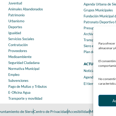
Juventud
Agenda Urbana de Si
Animales Abandonados
Grupos Municipales
Patrimonio
Fundación Municipal 
Urbanismo
Patronato Deportivo 
Deportes
Presupuestos municip
Igualdad
Archivo municipal
Servicios Sociales
Transparencia
Para ofrecer 
Contratación
Siero en Cifras
almacenar y/o
Proveedores
Plan de igualdad
Medioambiente
El consentim
Seguridad Ciudadana
ACTUALIDAD
comportamient
Normativa Municipal
Noticias
Empleo
Agenda
No consentir 
Subvenciones
característic
El tiempo
Pago de Multas y Tributos
E-Oficina Agua
Transporte y movilidad
A
untamiento de Siero
Centro de Privacidad
Accesibilidad
Mapa web
Desar