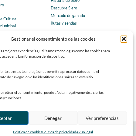
Historia de Siero
ero
Descubre Siero
Mercado de ganado
de Cultura
Rutas y sendas
Municipal
ales
CONTACTO
Gestionar el consentimiento de las cookies
Horarios y contacto
las mejores experiencias, utilizamos tecnologías como las cookies para
Teléfonos de interés
 acceder a la información del dispositivo.
Formulario de contacto
Chatbot Siero
iento de estas tecnologías nos permitirá procesar datos como el
o de navegación o las identificaciones únicas en este sitio.
SEDES ELECTRÓNICAS
Sede del Ayuntamiento de Siero
o retirar el consentimiento, puede afectar negativamente a ciertas
Sede de la Fundación Municipal de Cultura
as y funciones.
Sede del Patronato Deportivo Municipal
ceptar
Denegar
Ver preferencias
rollado por TOOOLS
Política de cookies
Política de privacidad
Aviso legal