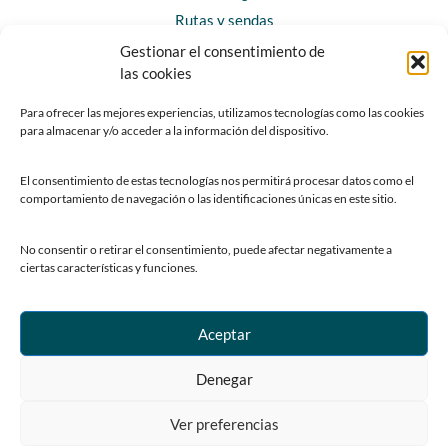
Rutas y sendas
Gestionar el consentimiento de
las cookies
CONTACTO
Horarios y contacto
Para ofrecer las mejores experiencias, utilizamos tecnologías como las cookies
para almacenar y/o acceder a la información del dispositivo.
Teléfonos de interés
Formulario de contacto
El consentimiento de estas tecnologías nos permitirá procesar datos como el
Chatbot Siero
comportamiento de navegación o las identificaciones únicas en este sitio.
SEDES ELECTRÓNICAS
No consentir o retirar el consentimiento, puede afectar negativamente a
ciertas características y funciones.
Sede del Ayuntamiento de Siero
Sede de la Fundación Municipal de Cultura
Sede del Patronato Deportivo Municipal
Aceptar
Denegar
Ver preferencias
© Copyright 2023 Ayuntamiento de Siero
Centro de Privacidad