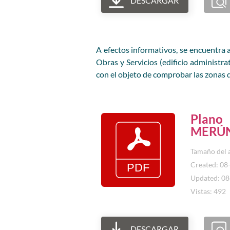
DESCARGAR
A efectos informativos, se encuentra a
Obras y Servicios (edificio administr
con el objeto de comprobar las zonas d
Plano
MERÚN
Tamaño del 
Created: 08
Updated: 0
Vistas: 492
DESCARGAR