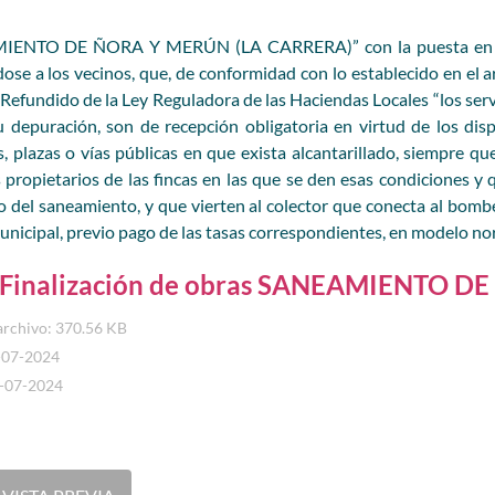
EAMIENTO DE ÑORA Y MERÚN (LA CARRERA)” con la puesta en m
se a los vecinos, que, de conformidad con lo establecido en el ar
 Refundido de la Ley Reguladora de las Haciendas Locales “los serv
su depuración, son de recepción obligatoria en virtud de los disp
 plazas o vías públicas en que exista alcantarillado, siempre que 
 propietarios de las fincas en las que se den esas condiciones y
del saneamiento, y que vierten al colector que conecta al bombe
unicipal, previo pago de las tasas correspondientes, en modelo n
 Finalización de obras SANEAMIENTO 
archivo: 370.56 KB
-07-2024
8-07-2024