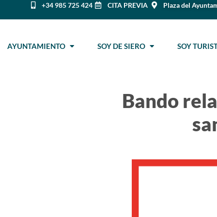
+34 985 725 424
CITA PREVIA
Plaza del Ayuntam
AYUNTAMIENTO
SOY DE SIERO
SOY TURI
Bando relat
sa