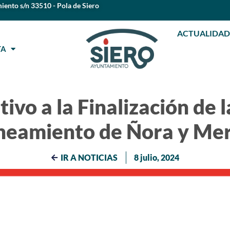
iento s/n 33510 - Pola de Siero
ACTUALIDAD
STA
ivo a la Finalización de 
neamiento de Ñora y Me
IR A NOTICIAS
8 julio, 2024