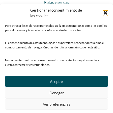
Rutas y sendas
Gestionar el consentimiento de
las cookies
CONTACTO
Horarios y contacto
Para ofrecer las mejores experiencias, utilizamos tecnologías como las cookies
para almacenar y/o acceder a la información del dispositivo.
Teléfonos de interés
Formulario de contacto
El consentimiento de estas tecnologías nos permitirá procesar datos como el
Chatbot Siero
comportamiento de navegación o las identificaciones únicas en este sitio.
SEDES ELECTRÓNICAS
No consentir o retirar el consentimiento, puede afectar negativamente a
ciertas características y funciones.
Sede del Ayuntamiento de Siero
Sede de la Fundación Municipal de Cultura
Sede del Patronato Deportivo Municipal
Aceptar
Denegar
Ver preferencias
© Copyright 2023 Ayuntamiento de Siero
Centro de Privacidad